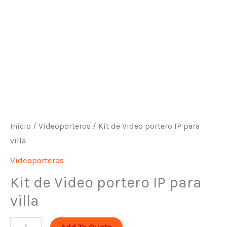
portero
IP
para
villa
cantidad
Inicio
/
Videoporteros
/ Kit de Video portero IP para
villa
Videoporteros
Kit de Video portero IP para
villa