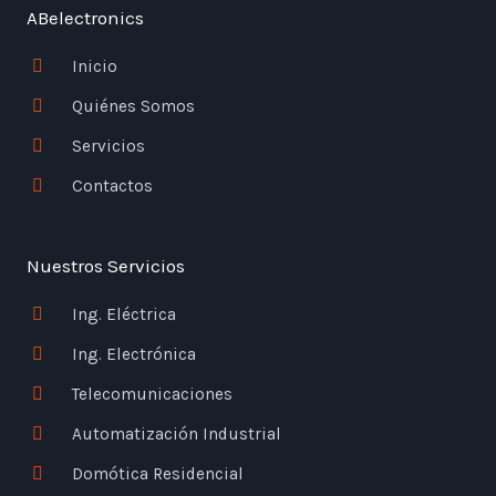
o
e
d
g
a
ABelectronics
o
r
i
r
p
k
n
a
p
-
-
m
Inicio
f
i
n
Quiénes Somos
Servicios
Contactos
Nuestros Servicios
Ing. Eléctrica
Ing. Electrónica
Telecomunicaciones
Automatización Industrial
Domótica Residencial